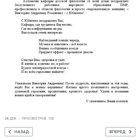
28.ДЕК
ПРОСМОТРОВ: 150
ПРЕДЫДУЩИЙ: ПОЗДРАВЛЕНИЕ ДЕКАНА ФИЛОЛОГИЧЕСКОГО Ф
СЛЕДУЮЩИЙ: 
НАЗАД
ВПЕРЕД