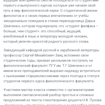
Будущие абитуриенты смогли пообщаться со студентами
первого и выпускного курсов, которые уже начали свой
путь в мир филологической науки. О студенческой жизни
филологов и о своих первых впечатлениях от учёбы
эмоционально поведала в стихах первокурсница Дарья
Шевченко, которая подчеркнула, что «студент филфака –
больше, чем студент»: это способный, ищущий,
влюблённый в язык и литературу молодой человек,
который увлечён красотой родного русского слова.
Заведующий кафедрой русской и зарубежной литературы
профессор Сергей Михайлович Заяц вспомнил свои
студенческие годы, призвал школьников поступать на
филологический факультет ПГУ им. Т.Г.Шевченко и от
имени всех преподавателей выразил надежду встретиться
с нынешними старшеклассниками через полгода в статусе
студентов первого курса филологического факультета.
Участники мастер-класса совместно с организаторами
выполнили синтаксический разбор простых и сложных
предложений из текста стихотворения доцента Н.А. Пузова